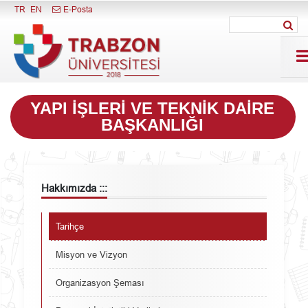
Menüyü Kapat
TR
EN
E-Posta
YAPI İŞLERI VE TEKNIK DAIRE
BAŞKANLIĞI
Hakkımızda :::
Tarihçe
Misyon ve Vizyon
Organizasyon Şeması