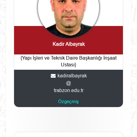
Kadir Albayrak
{Yapı İşleri ve Teknik Daire Başkanlığı İnşaat
Ustası}
kadiralbayrak
@
trabzon.edu.tr
Özgeçmiş