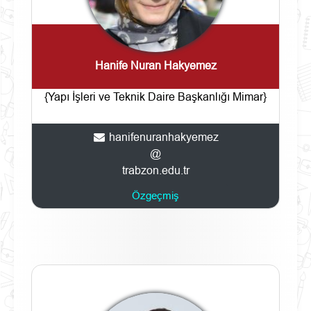
Hanife Nuran Hakyemez
{Yapı İşleri ve Teknik Daire Başkanlığı Mimar}
hanifenuranhakyemez
@
trabzon.edu.tr
Özgeçmiş