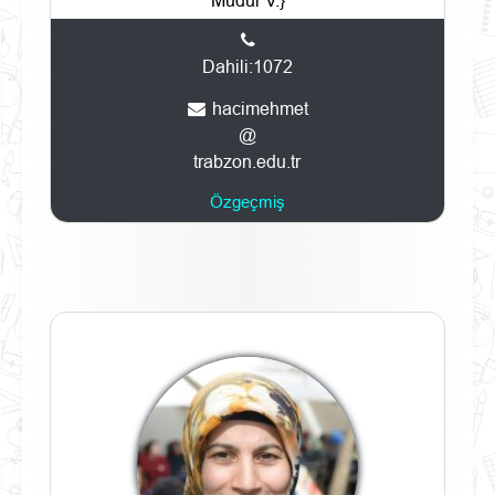
Müdür V.}
Dahili:1072
hacimehmet
@
trabzon.edu.tr
Özgeçmiş