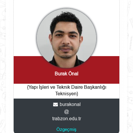
Burak Önal
{Yapı İşleri ve Teknik Daire Başkanlığı
Teknisyen}
burakonal
@
trabzon.edu.tr
Özgeçmiş