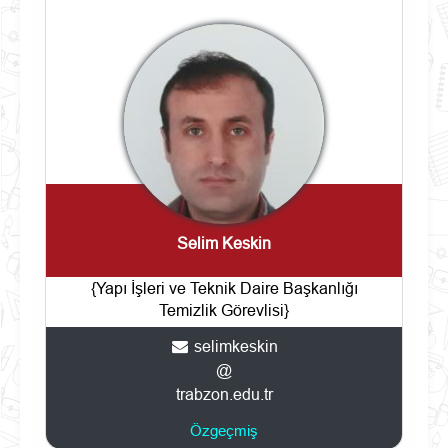
Selim Keskin
{Yapı İşleri ve Teknik Daire Başkanlığı
Temizlik Görevlisi}
selimkeskin
@
trabzon.edu.tr
Özgeçmiş