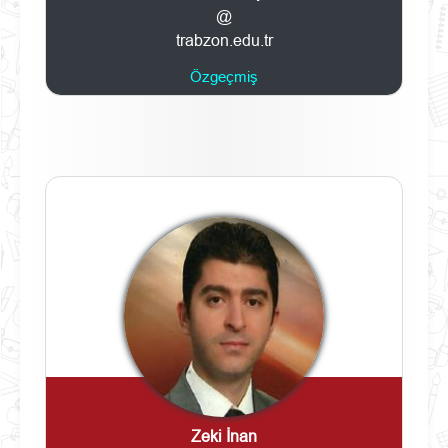
@
trabzon.edu.tr
Özgeçmiş
Zeki İnan