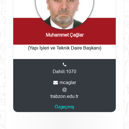
Muhammet Çağlar
{Yapı İşleri ve Teknik Daire Başkanı}
Dahili:1070
mcaglar
@
trabzon.edu.tr
Özgeçmiş