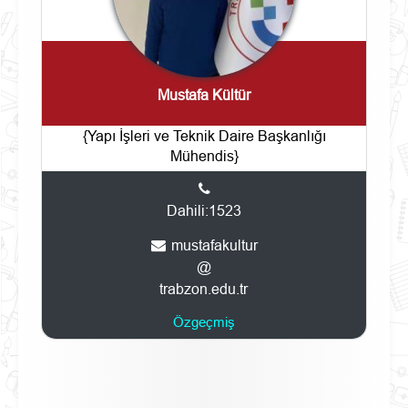
Mustafa Kültür
{Yapı İşleri ve Teknik Daire Başkanlığı
Mühendis}
Dahili:1523
mustafakultur
@
trabzon.edu.tr
Özgeçmiş