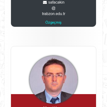
safacakin
@
trabzon.edu.tr
Özgeçmiş