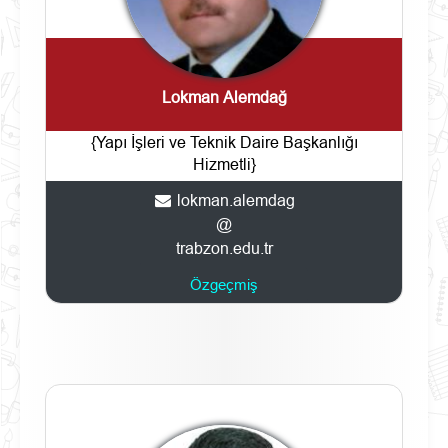
Lokman Alemdağ
{Yapı İşleri ve Teknik Daire Başkanlığı
Hizmetli}
lokman.alemdag
@
trabzon.edu.tr
Özgeçmiş