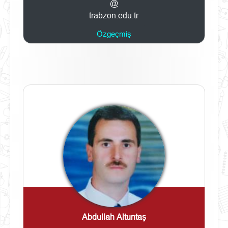
@
trabzon.edu.tr
Özgeçmiş
Abdullah Altuntaş