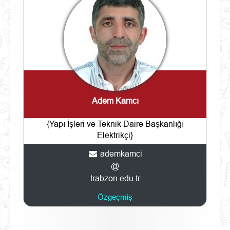
Adem Kamcı
{Yapı İşleri ve Teknik Daire Başkanlığı
Elektrikçi}
ademkamci
@
trabzon.edu.tr
Özgeçmiş