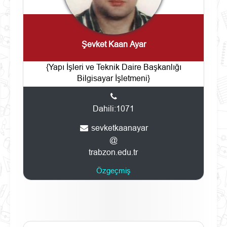
Şevket Kaan Ayar
{Yapı İşleri ve Teknik Daire Başkanlığı
Bilgisayar İşletmeni}
Dahili:1071
sevketkaanayar
@
trabzon.edu.tr
Özgeçmiş