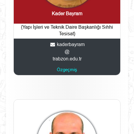
Kader Bayram
{Yapı İşleri ve Teknik Daire Başkanlığı Sıhhi
Tesisat}
kaderbayram
@
trabzon.edu.tr
Özgeçmiş