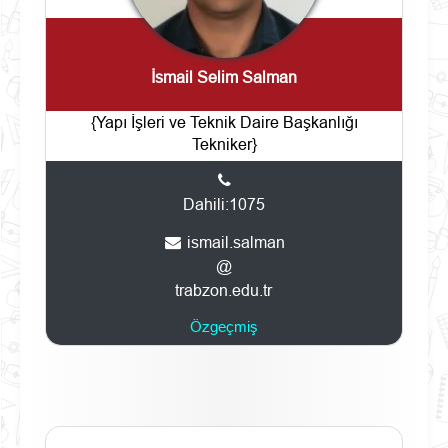
İsmail Selim Salman
{Yapı İşleri ve Teknik Daire Başkanlığı
Tekniker}
Dahili:1075
ismail.salman
@
trabzon.edu.tr
Özgeçmiş