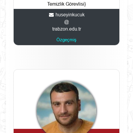
Temizlik Görevlisi}
huseyinkucuk
@
trabzon.edu.tr
Özgeçmiş