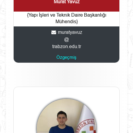
Murat Yavuz
{Yapı İşleri ve Teknik Daire Başkanlığı
Mühendis}
muratyavuz
@
trabzon.edu.tr
Özgeçmiş