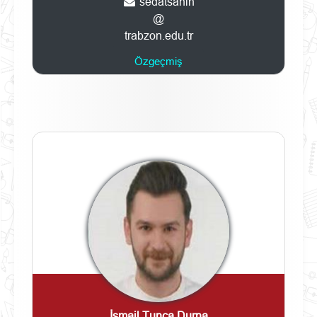
sedatsahin
@
trabzon.edu.tr
Özgeçmiş
İsmail Tunca Durna