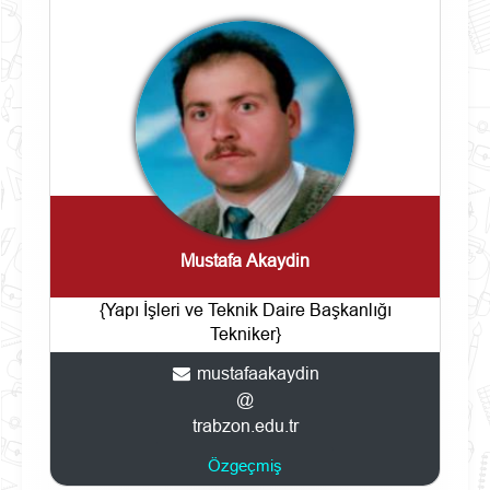
Mustafa Akaydin
{Yapı İşleri ve Teknik Daire Başkanlığı
Tekniker}
mustafaakaydin
@
trabzon.edu.tr
Özgeçmiş