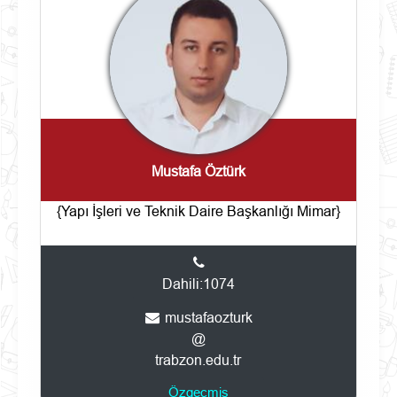
Mustafa Öztürk
{Yapı İşleri ve Teknik Daire Başkanlığı Mimar}
Dahili:1074
mustafaozturk
@
trabzon.edu.tr
Özgeçmiş