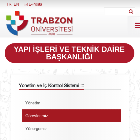
Menüyü Kapat
TR
EN
E-Posta
YAPI İŞLERI VE TEKNIK DAIRE
BAŞKANLIĞI
Yönetim ve İç Kontrol Sistemi :::
Yönetim
Görevlerimiz
Yönergemiz