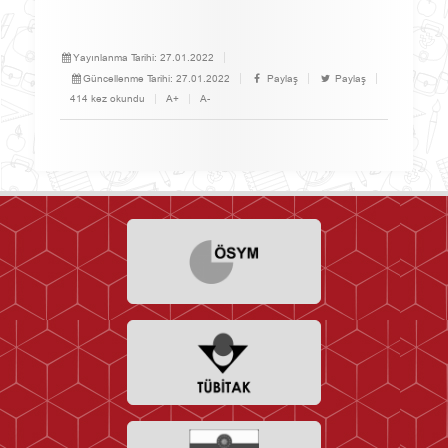
Yayınlanma Tarihi:
27.01.2022
Güncellenme Tarihi:
27.01.2022
Paylaş
Paylaş
414 kez okundu
A+
A-