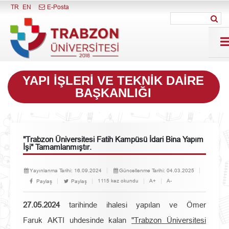
Menüyü Kapat
TR
EN
E-Posta
YAPI İŞLERI VE TEKNIK DAIRE
BAŞKANLIĞI
"Trabzon Üniversitesi Fatih Kampüsü İdari Bina Yapım
İşi" Tamamlanmıştır.
Yayınlanma Tarihi:
16.09.2024
Güncellenme Tarihi:
04.03.2025
1115 kez okundu
A+
A-
Paylaş
Paylaş
27.05.2024
tarihinde ihalesi yapılan ve Ömer
Faruk AKTI uhdesinde kalan
"Trabzon Üniversitesi