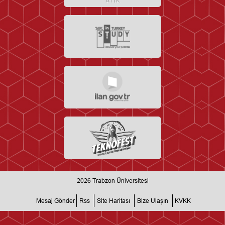
2026
Trabzon Üniversitesi
Mesaj Gönder
Rss
Site Haritası
Bize Ulaşın
KVKK